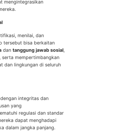
at mengintegrasikan
mereka.
al
fikasi, menilai, dan
o tersebut bisa berkaitan
a
dan
tanggung jawab sosial
,
, serta mempertimbangkan
 dan lingkungan di seluruh
dengan integritas dan
tusan yang
matuhi regulasi dan standar
 mereka dapat menghadapi
ka dalam jangka panjang.