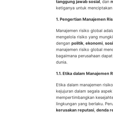
tanggung jawab sosial
, dan
m
ketiganya untuk menciptakan 
1. Pengertian Manajemen Ris
Manajemen risiko global adal
mengelola risiko yang mungkin
dengan
politik
,
ekonomi
,
sosi
manajemen risiko global menc
bagaimana perusahaan dapat 
dunia.
1.1. Etika dalam Manajemen R
Etika dalam manajemen risiko
kejujuran dalam segala aspek
mempertimbangkan kesejahter
lingkungan yang berlaku. Pe
kerusakan reputasi
,
denda r