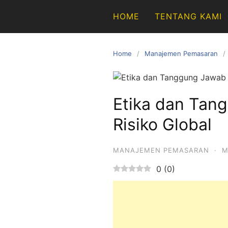
Skip
HOME
TENTANG KAMI
to
content
Home
Manajemen Pemasaran
Etika dan Tan
Risiko Global
MANAJEMEN PEMASARAN
·
M
0
(
0
)