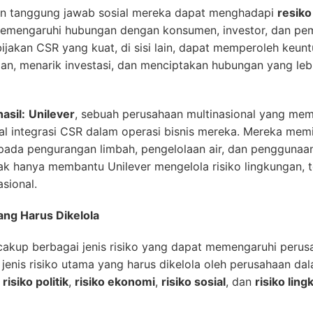
n tanggung jawab sosial mereka dapat menghadapi
resiko
memengaruhi hubungan dengan konsumen, investor, dan pem
ijakan CSR yang kuat, di sisi lain, dapat memperoleh keu
an, menarik investasi, dan menciptakan hubungan yang leb
asil:
Unilever
, sebuah perusahaan multinasional yang me
al integrasi CSR dalam operasi bisnis mereka. Mereka memi
pada pengurangan limbah, pengelolaan air, dan penggunaan 
dak hanya membantu Unilever mengelola risiko lingkungan, t
sional.
yang Harus Dikelola
akup berbagai jenis risiko yang dapat memengaruhi perus
 jenis risiko utama yang harus dikelola oleh perusahaan da
h
risiko politik
,
risiko ekonomi
,
risiko sosial
, dan
risiko lin