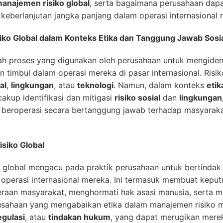
anajemen risiko global
, serta bagaimana perusahaan dap
keberlanjutan jangka panjang dalam operasi internasional 
iko Global dalam Konteks Etika dan Tanggung Jawab Sosi
ah proses yang digunakan oleh perusahaan untuk mengidenti
 timbul dalam operasi mereka di pasar internasional. Risik
al
,
lingkungan
, atau
teknologi
. Namun, dalam konteks
etik
akup identifikasi dan mitigasi
risiko sosial
dan
lingkungan
beroperasi secara bertanggung jawab terhadap masyarakat
isiko Global
 global mengacu pada praktik perusahaan untuk bertindak 
 operasi internasional mereka. Ini termasuk membuat kepu
aan masyarakat, menghormati hak asasi manusia, serta me
rusahaan yang mengabaikan etika dalam manajemen risiko
egulasi
, atau
tindakan hukum
, yang dapat merugikan mere