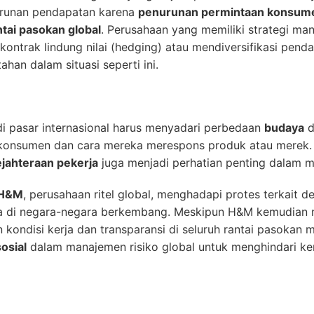
urunan pendapatan karena
penurunan permintaan konsum
tai pasokan global
. Perusahaan yang memiliki strategi ma
 kontrak lindung nilai (hedging) atau mendiversifikasi pen
han dalam situasi seperti ini.
i pasar internasional harus menyadari perbedaan
budaya
d
 konsumen dan cara mereka merespons produk atau merek
jahteraan pekerja
juga menjadi perhatian penting dalam ma
H&M
, perusahaan ritel global, menghadapi protes terkait d
eka di negara-negara berkembang. Meskipun H&M kemudian
kondisi kerja dan transparansi di seluruh rantai pasokan m
osial
dalam manajemen risiko global untuk menghindari ke