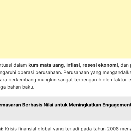
ktuasi dalam
kurs mata uang
,
inflasi
,
resesi ekonomi
, dan
garuhi operasi perusahaan. Perusahaan yang mengandal
ara berkembang mungkin sangat terpengaruh oleh faktor ek
arga bahan baku.
asaran Berbasis Nilai untuk Meningkatkan Engagement
i:
Krisis finansial global yang terjadi pada tahun 2008 m