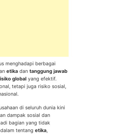
rus menghadapi berbagai
gan
etika
dan
tanggung jawab
siko global
yang efektif.
l, tetapi juga risiko sosial,
asional.
sahaan di seluruh dunia kini
kan dampak sosial dan
adi bagian yang tidak
endalam tentang
etika
,