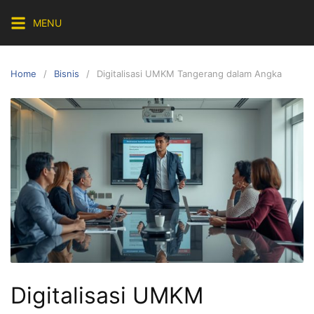
Skip
MENU
to
content
Home
Bisnis
Digitalisasi UMKM Tangerang dalam Angka
Digitalisasi UMKM