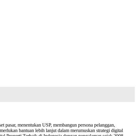
riset pasar, menentukan USP, membangun persona pelanggan,
erlukan bantuan lebih lanjut dalam merumuskan strategi digital
ital Properti Terbaik di Indonesia dengan pengalaman sejak 2008.