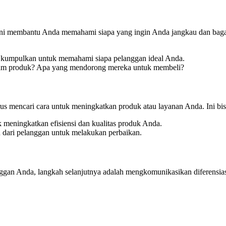
al ini membantu Anda memahami siapa yang ingin Anda jangkau dan ba
 kumpulkan untuk memahami siapa pelanggan ideal Anda.
alam produk? Apa yang mendorong mereka untuk membeli?
 terus mencari cara untuk meningkatkan produk atau layanan Anda. Ini b
k meningkatkan efisiensi dan kualitas produk Anda.
dari pelanggan untuk melakukan perbaikan.
ggan Anda, langkah selanjutnya adalah mengkomunikasikan diferensia