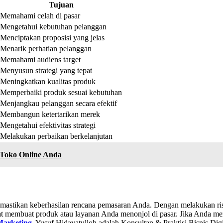
Tujuan
Memahami celah di pasar
Mengetahui kebutuhan pelanggan
Menciptakan proposisi yang jelas
Menarik perhatian pelanggan
Memahami audiens target
Menyusun strategi yang tepat
Meningkatkan kualitas produk
Memperbaiki produk sesuai kebutuhan
Menjangkau pelanggan secara efektif
Membangun ketertarikan merek
Mengetahui efektivitas strategi
Melakukan perbaikan berkelanjutan
Toko Online Anda
k memastikan keberhasilan rencana pemasaran Anda. Dengan melakukan 
t membuat produk atau layanan Anda menonjol di pasar. Jika Anda mem
Marketing
. Yusuf Hidayatulloh adalah Konsultan & Praktisi Bisnis Dig