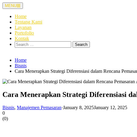
Skip
MENU
to
content
Home
Tentang Kami
Layanan
Portofolio
Kontak
Search
for:
Home
Bisnis
Cara Menerapkan Strategi Diferensiasi dalam Rencana Pemasa
Cara Menerapkan Strategi Diferensiasi 
Bisnis
,
Manajemen Pemasaran
·
January 8, 2025
January 12, 2025
0
(
0
)