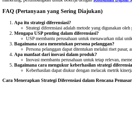
FAQ (Pertanyaan yang Sering Diajukan)
Apa itu strategi diferensiasi?
Strategi diferensiasi adalah metode yang digunakan ole
Mengapa USP penting dalam diferensiasi?
USP membantu perusahaan untuk menawarkan nilai unik 
Bagaimana cara menentukan persona pelanggan?
Persona pelanggan dapat ditentukan melalui riset pasar,
Apa manfaat dari inovasi dalam produk?
Inovasi membantu perusahaan untuk tetap relevan, meme
Bagaimana cara mengukur keberhasilan strategi diferensia
Keberhasilan dapat diukur dengan melacak metrik kiner
Cara Menerapkan Strategi Diferensiasi dalam Rencana Pemasa