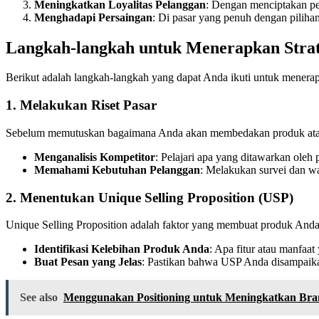
Meningkatkan Loyalitas Pelanggan
: Dengan menciptakan p
Menghadapi Persaingan
: Di pasar yang penuh dengan piliha
Langkah-langkah untuk Menerapkan Strate
Berikut adalah langkah-langkah yang dapat Anda ikuti untuk menerap
1. Melakukan Riset Pasar
Sebelum memutuskan bagaimana Anda akan membedakan produk atau l
Menganalisis Kompetitor
: Pelajari apa yang ditawarkan ol
Memahami Kebutuhan Pelanggan
: Melakukan survei dan w
2. Menentukan Unique Selling Proposition (USP)
Unique Selling Proposition adalah faktor yang membuat produk An
Identifikasi Kelebihan Produk Anda
: Apa fitur atau manfaa
Buat Pesan yang Jelas
: Pastikan bahwa USP Anda disampaika
See also
Menggunakan Positioning untuk Meningkatkan Bra