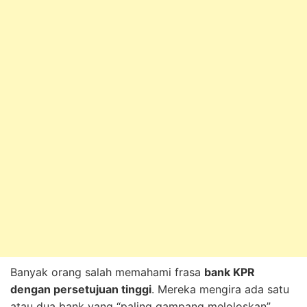
Banyak orang salah memahami frasa
bank KPR
dengan persetujuan tinggi
. Mereka mengira ada satu
atau dua bank yang “paling gampang meloloskan”