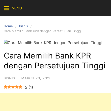
Skip
MENU
to
content
Home
Bisnis
Cara Memilih Bank KPR dengan Persetujuan Tinggi
Cara Memilih Bank KPR
dengan Persetujuan Tinggi
BISNIS
·
MARCH 23, 2026
5
(
1
)