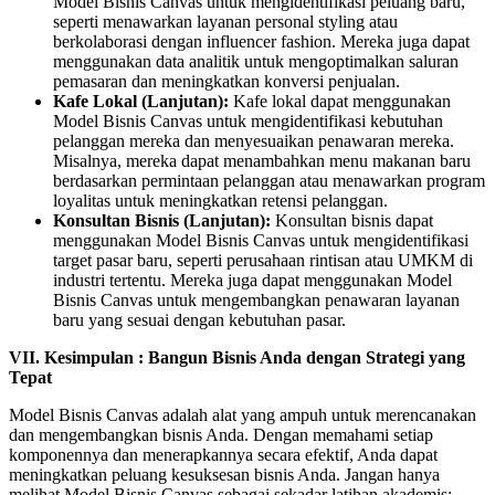
Model Bisnis Canvas untuk mengidentifikasi peluang baru,
seperti menawarkan layanan personal styling atau
berkolaborasi dengan influencer fashion. Mereka juga dapat
menggunakan data analitik untuk mengoptimalkan saluran
pemasaran dan meningkatkan konversi penjualan.
Kafe Lokal (Lanjutan):
Kafe lokal dapat menggunakan
Model Bisnis Canvas untuk mengidentifikasi kebutuhan
pelanggan mereka dan menyesuaikan penawaran mereka.
Misalnya, mereka dapat menambahkan menu makanan baru
berdasarkan permintaan pelanggan atau menawarkan program
loyalitas untuk meningkatkan retensi pelanggan.
Konsultan Bisnis (Lanjutan):
Konsultan bisnis dapat
menggunakan Model Bisnis Canvas untuk mengidentifikasi
target pasar baru, seperti perusahaan rintisan atau UMKM di
industri tertentu. Mereka juga dapat menggunakan Model
Bisnis Canvas untuk mengembangkan penawaran layanan
baru yang sesuai dengan kebutuhan pasar.
VII. Kesimpulan : Bangun Bisnis Anda dengan Strategi yang
Tepat
Model Bisnis Canvas adalah alat yang ampuh untuk merencanakan
dan mengembangkan bisnis Anda. Dengan memahami setiap
komponennya dan menerapkannya secara efektif, Anda dapat
meningkatkan peluang kesuksesan bisnis Anda. Jangan hanya
melihat Model Bisnis Canvas sebagai sekadar latihan akademis;