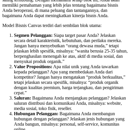
memiliki pemahaman yang lebih jelas tentang bagaimana bisnis
Anda beroperasi, di mana peluang dan tantangannya, dan
bagaimana Anda dapat meningkatkan kinerja bisnis Anda.
Model Bisnis Canvas terdiri dari sembilan blok utama:
Segmen Pelanggan:
Siapa target pasar Anda? Jelaskan
secara detail karakteristik, kebutuhan, dan perilaku mereka.
Jangan hanya menyebutkan “orang dewasa muda,” tetapi
jelaskan lebih spesifik, misalnya: “wanita berusia 25-35 tahun,
berpenghasilan menengah ke atas, aktif di media sosial, dan
menyukai produk organik.”
Value Propositions:
Apa nilai unik yang Anda tawarkan
kepada pelanggan? Apa yang membedakan Anda dari
kompetitor? Jangan hanya mengatakan “produk berkualitas,”
tetapi jelaskan secara spesifik, misalnya: “produk organik
dengan kualitas premium, harga terjangkau, dan pengiriman
cepat.”
Saluran:
Bagaimana Anda menjangkau pelanggan? Jelaskan
saluran distribusi dan komunikasi Anda, misalnya: website,
media sosial, toko fisik, reseller.
Hubungan Pelanggan:
Bagaimana Anda membangun
hubungan dengan pelanggan? Jelaskan jenis hubungan yang
Anda bangun, misalnya: personal, self-service, komunitas
online.