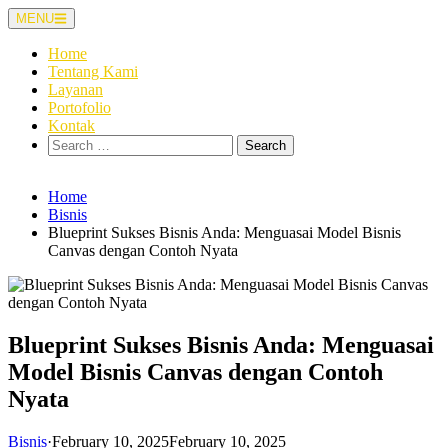
Skip
MENU
to
content
Home
Tentang Kami
Layanan
Portofolio
Kontak
Search
for:
Home
Bisnis
Blueprint Sukses Bisnis Anda: Menguasai Model Bisnis
Canvas dengan Contoh Nyata
Blueprint Sukses Bisnis Anda: Menguasai
Model Bisnis Canvas dengan Contoh
Nyata
Bisnis
·
February 10, 2025
February 10, 2025