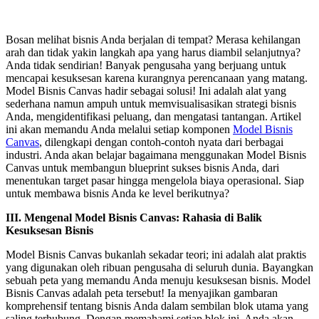
Bosan melihat bisnis Anda berjalan di tempat? Merasa kehilangan
arah dan tidak yakin langkah apa yang harus diambil selanjutnya?
Anda tidak sendirian! Banyak pengusaha yang berjuang untuk
mencapai kesuksesan karena kurangnya perencanaan yang matang.
Model Bisnis Canvas hadir sebagai solusi! Ini adalah alat yang
sederhana namun ampuh untuk memvisualisasikan strategi bisnis
Anda, mengidentifikasi peluang, dan mengatasi tantangan. Artikel
ini akan memandu Anda melalui setiap komponen
Model Bisnis
Canvas
, dilengkapi dengan contoh-contoh nyata dari berbagai
industri. Anda akan belajar bagaimana menggunakan Model Bisnis
Canvas untuk membangun blueprint sukses bisnis Anda, dari
menentukan target pasar hingga mengelola biaya operasional. Siap
untuk membawa bisnis Anda ke level berikutnya?
III. Mengenal Model Bisnis Canvas: Rahasia di Balik
Kesuksesan Bisnis
Model Bisnis Canvas bukanlah sekadar teori; ini adalah alat praktis
yang digunakan oleh ribuan pengusaha di seluruh dunia. Bayangkan
sebuah peta yang memandu Anda menuju kesuksesan bisnis. Model
Bisnis Canvas adalah peta tersebut! Ia menyajikan gambaran
komprehensif tentang bisnis Anda dalam sembilan blok utama yang
saling terhubung. Dengan memahami setiap blok ini, Anda akan