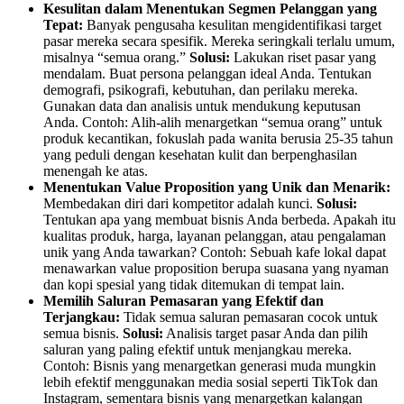
Kesulitan dalam Menentukan Segmen Pelanggan yang
Tepat:
Banyak pengusaha kesulitan mengidentifikasi target
pasar mereka secara spesifik. Mereka seringkali terlalu umum,
misalnya “semua orang.”
Solusi:
Lakukan riset pasar yang
mendalam. Buat persona pelanggan ideal Anda. Tentukan
demografi, psikografi, kebutuhan, dan perilaku mereka.
Gunakan data dan analisis untuk mendukung keputusan
Anda. Contoh: Alih-alih menargetkan “semua orang” untuk
produk kecantikan, fokuslah pada wanita berusia 25-35 tahun
yang peduli dengan kesehatan kulit dan berpenghasilan
menengah ke atas.
Menentukan Value Proposition yang Unik dan Menarik:
Membedakan diri dari kompetitor adalah kunci.
Solusi:
Tentukan apa yang membuat bisnis Anda berbeda. Apakah itu
kualitas produk, harga, layanan pelanggan, atau pengalaman
unik yang Anda tawarkan? Contoh: Sebuah kafe lokal dapat
menawarkan value proposition berupa suasana yang nyaman
dan kopi spesial yang tidak ditemukan di tempat lain.
Memilih Saluran Pemasaran yang Efektif dan
Terjangkau:
Tidak semua saluran pemasaran cocok untuk
semua bisnis.
Solusi:
Analisis target pasar Anda dan pilih
saluran yang paling efektif untuk menjangkau mereka.
Contoh: Bisnis yang menargetkan generasi muda mungkin
lebih efektif menggunakan media sosial seperti TikTok dan
Instagram, sementara bisnis yang menargetkan kalangan