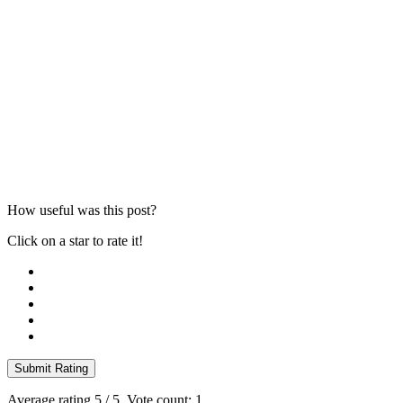
How useful was this post?
Click on a star to rate it!
Submit Rating
Average rating
5
/ 5. Vote count:
1