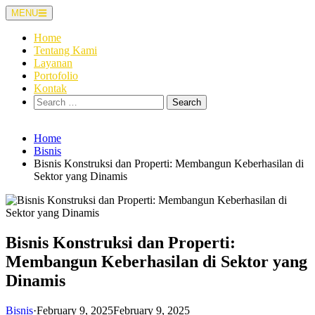
Skip
MENU
to
content
Home
Tentang Kami
Layanan
Portofolio
Kontak
Search
for:
Home
Bisnis
Bisnis Konstruksi dan Properti: Membangun Keberhasilan di
Sektor yang Dinamis
Bisnis Konstruksi dan Properti:
Membangun Keberhasilan di Sektor yang
Dinamis
Bisnis
·
February 9, 2025
February 9, 2025