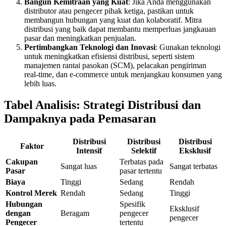
Bangun Kemitraan yang Kuat
: Jika Anda menggunakan
distributor atau pengecer pihak ketiga, pastikan untuk
membangun hubungan yang kuat dan kolaboratif. Mitra
distribusi yang baik dapat membantu memperluas jangkauan
pasar dan meningkatkan penjualan.
Pertimbangkan Teknologi dan Inovasi
: Gunakan teknologi
untuk meningkatkan efisiensi distribusi, seperti sistem
manajemen rantai pasokan (SCM), pelacakan pengiriman
real-time, dan e-commerce untuk menjangkau konsumen yang
lebih luas.
Tabel Analisis: Strategi Distribusi dan
Dampaknya pada Pemasaran
Distribusi
Distribusi
Distribusi
Faktor
Intensif
Selektif
Eksklusif
Cakupan
Terbatas pada
Sangat luas
Sangat terbatas
Pasar
pasar tertentu
Biaya
Tinggi
Sedang
Rendah
Kontrol Merek
Rendah
Sedang
Tinggi
Hubungan
Spesifik
Eksklusif
dengan
Beragam
pengecer
pengecer
Pengecer
tertentu