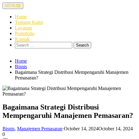
Skip
MENU
to
content
Home
Tentang Kami
Layanan
Portofolio
Kontak
Search
for:
Home
Bisnis
Bagaimana Strategi Distribusi Mempengaruhi Manajemen
Pemasaran?
Bagaimana Strategi Distribusi
Mempengaruhi Manajemen Pemasaran?
Bisnis
,
Manajemen Pemasaran
·
October 14, 2024
October 14, 2024
0